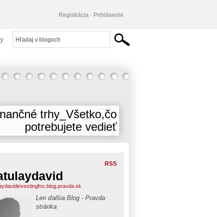
Registrácia
Prihlásenie
y
inančné trhy_Všetko,čo
potrebujete vedieť
RSS
tulaydavid
aydavidinvestingfox.blog.pravda.sk
Len ďalšia Blog - Pravda
stránka