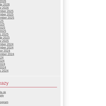
 2026
uár 2026
ár 2026
mber 2025
mber 2025
ember 2025
025
2025
2025
 2025
c 2025
uár 2025
ár 2025
mber 2024
mber 2024
ber 2024
ember 2024
024
2024
2024
 2024
c 2024
kazy
da.sk
pty
rogram