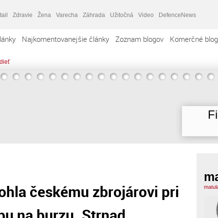
tail
Zdravie
Žena
Varecha
Záhrada
Užitočná
Video
DefenceNews
lánky
Najkomentovanejšie články
Zoznam blogov
Komerčné blog
dieť
F
ma
hla českému zbrojárovi pri
matul
u na burzu. Strnad