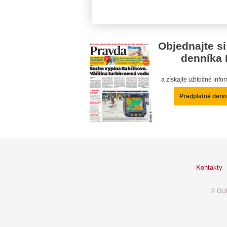
Objednajte si
denníka 
a získajte užitočné inf
Predplatné denn
Kontakty
© OUR