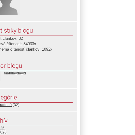
tistiky blogu
t článkov: 32
ová čítanosť: 34933x
merná čítanosť článkov: 1092x
or blogu
matulaydavid
egórie
radené
(32)
hív
026
2026