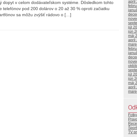
apríl
rmný dopyt v celom dodávateľskom systéme. Dôsledkom tohto
febr
e telefónov pod 200 dolárov o 20 až 30 % oproti začiatku
janu
dece
artfónov sa môžu zvýšiť rádovo o […]
nove
sept
júl 2
jún 
máj 
apríl
mare
febr
janu
dece
nove
októ
sept
júl 2
jún 
máj 
apríl
mare
Od
Fotky
Prav
Rece
Šport
TV p