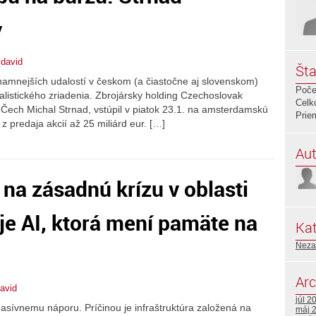
y
david
Šta
znamnejších udalostí v českom (a čiastočne aj slovenskom)
Poče
alistického zriadenia. Zbrojársky holding Czechoslovak
Celk
 Čech Michal Strnad, vstúpil v piatok 23.1. na amsterdamskú
Prie
z predaja akcií až 25 miliárd eur. […]
Aut
na zásadnú krízu v oblasti
e AI, ktorá mení pamäte na
Kat
Neza
Arc
avid
júl 2
asívnemu náporu. Príčinou je infraštruktúra založená na
máj 