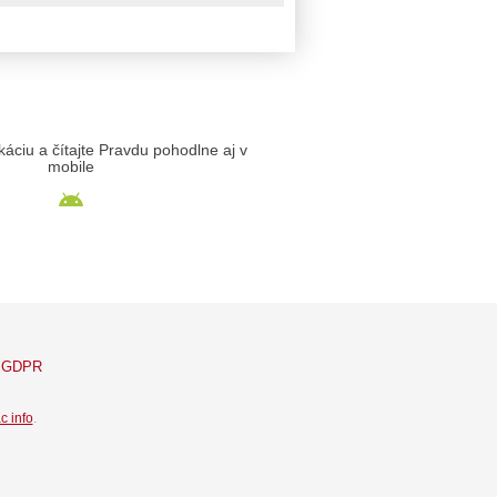
likáciu a čítajte Pravdu pohodlne aj v
mobile
GDPR
c info
.