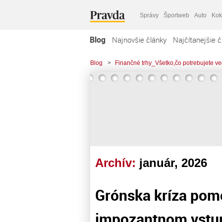
Správy
Športweb
Auto
Kok
Blog
Najnovšie články
Najčítanejšie č
Blog
>
Finančné trhy_Všetko,čo potrebujete ve
Archív:
január, 2026
Grónska kríza pomo
impozantnom vstup