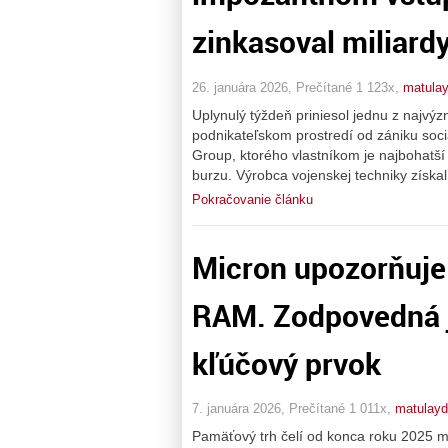
zinkasoval miliard
26. januára 2026, Prečítané 1 123x,
matulay
Uplynulý týždeň priniesol jednu z najvý
podnikateľskom prostredí od zániku soci
Group, ktorého vlastníkom je najbohatší
burzu. Výrobca vojenskej techniky získal 
Pokračovanie článku
Micron upozorňuje 
RAM. Zodpovedná j
kľúčový prvok
7. januára 2026, Prečítané 1 011x,
matulayd
Pamäťový trh čelí od konca roku 2025 m